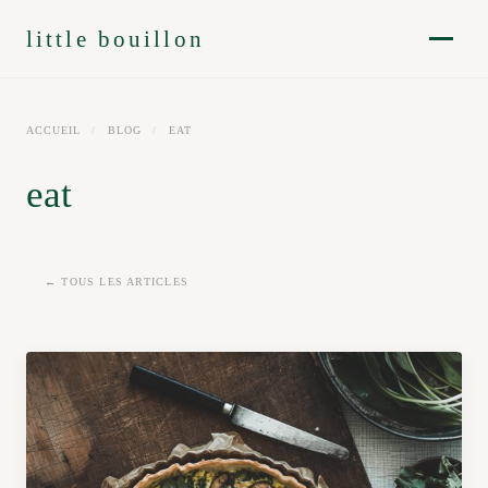
little bouillon
ACCUEIL
/
BLOG
/
EAT
eat
← TOUS LES ARTICLES