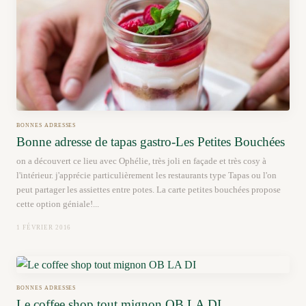
BONNES ADRESSES
Bonne adresse de tapas gastro-Les Petites Bouchées
on a découvert ce lieu avec Ophélie, très joli en façade et très cosy à
l'intérieur. j'apprécie particulièrement les restaurants type Tapas ou l'on
peut partager les assiettes entre potes. La carte petites bouchées propose
cette option géniale!...
1 FÉVRIER 2016
BONNES ADRESSES
Le coffee shop tout mignon OB LA DI