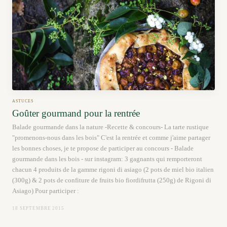
ASTUCES
Goûter gourmand pour la rentrée
Balade gourmande dans la nature -Recette & concours- La tarte rustique
"promenons-nous dans les bois" C'est la rentrée et comme j'aime partager
les bonnes choses, je te propose de participer au concours - Balade
gourmande dans les bois - sur instagram: 3 gagnants qui remporteront
chacun 4 produits de la gamme rigoni di asiago (2 pots de miel bio italien
(300g) & 2 pots de confiture de fruits bio fiordifrutta (250g) de Rigoni di
Asiago) Pour participer :
18 SEPTEMBRE 2015