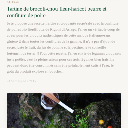
ASTUCES
Tartine de brocoli-chou fleur-haricot beurre et
confiture de poire
Je te propose une recette fraiche et croquante sucré/salé avec la confiture
de poires bio fiordifrutta de Rigoni di Asiago, j'ai eu un véritable coup de
coeur pour les produits authentiques de cette marque italienne-sans
gluten-  dans toutes les confitures de la gamme, il n'y a pas d'ajout de
sucre, juste le fruit, du jus de pomme et la pectine. je te conseille
fortement de tester!!! Pour cette recette, j'ai eu envie de légumes croquants
juste poêlés, c'est la pleine saison pour ces trois légumes bien frais, ils
peuvent donc être consommés sans être préalablement cuits à l'eau, le
goût du produit explose en bouche...
23 SEPTEMBRE 2015