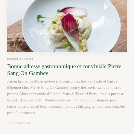
BONNES ADRESSES
Bonne adresse gastronomique et conviviale-Pierre
Sang On Gambey
J'ai eu la chance d'être invitée à l'occasion du festival Taste of Paris à
déjeuner chez Pierre Sang On Gambey pour y découvrir sa cuisine. à ce
propos, Vous avez envie d'aller au festival Taste of Paris, je vous propose
un petit {concours}!!!! Rendez-vous sur mon compte Instagram pour
tenter votre chance! Pour l'occasion je vous fais gagner 5 entrées valables
pour 2 personnes
1 FÉVRIER 2016