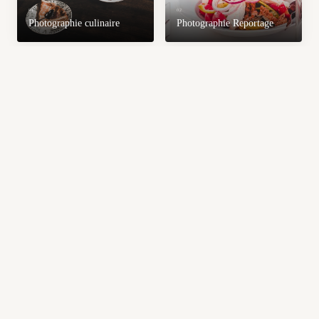
01
02
Photographie culinaire
Photographie Reportage
03
04
Edition
Artisans et Créateurs
06
Création de contenus visuels
05
Vidéos Storytelling produit,
- Stratégie digitale &
Recettes & Ambiance
Identité de marque
ACCUEIL
/
PORTFOLIO
/
STYLISME CULINAIRE