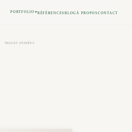
PORTFOLIO
RÉFÉRENCES
BLOG
À PROPOS
CONTACT
❚❚
IMAGES ANIMÉES