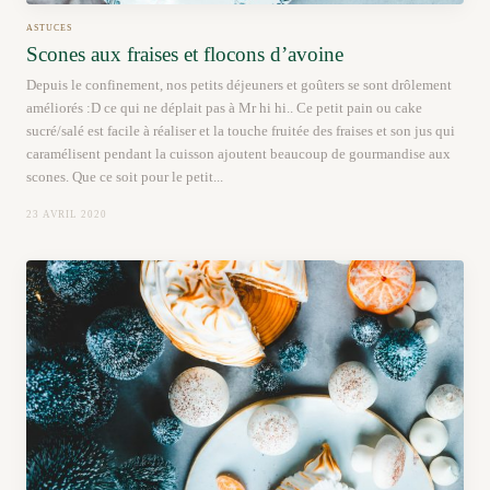
ASTUCES
Scones aux fraises et flocons d’avoine
Depuis le confinement, nos petits déjeuners et goûters se sont drôlement
améliorés :D ce qui ne déplait pas à Mr hi hi.. Ce petit pain ou cake
sucré/salé est facile à réaliser et la touche fruitée des fraises et son jus qui
caramélisent pendant la cuisson ajoutent beaucoup de gourmandise aux
scones. Que ce soit pour le petit...
23 AVRIL 2020