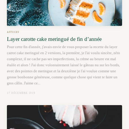
ASTUCES
Layer carotte cake meringué de fin d’année
Pour cette fin d'année, j'avais envie de vous proposer la recette du layer
carrot cake meringué en 2 versions, la première, je l'ai voulu sincère, zéro
complexe, il ne cache pas ses imperfections, la crème au beurre est mal
étalée et alors ! J'ai donc volontairement laissé le gâteau nu sur les bords,
avec des pointes de meringue.et la deuxième je l'ai voulue comme une
grosse bonbonne généreuse, comme quelque chose qui vient te faire un
gros câlin. J'aime ce...
17 DÉCEMBRE 2019