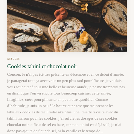
ASTUCES
Cookies tahini et chocolat noir
Coucou, Je n'ai pas été très présente en décembre et en ce début d’année,
je partagerai tout ça avec vous un peu plus tard pour l’heure, je voulais
vous souhaiter à tous une belle et heureuse année, je ne me tromperai pas
en disant que l’on va encore tous beaucoup cuisiner cette année,
imaginiez, créer pour pimenter un peu notre quotidien.Comme
d’habitude, je suis un peu à la bourre et ne test que maintenant les
fabuleux cookies de ma Émilie aka plus_une_miette revisité avec du
tahini maison pour les cookies, j’ai suivie les dosages de ses cookies
chocolat noir et fleur de sel en base, car mon tahini est déjà salé, je n’ai
donc pas ajouté de fleur de sel, ni la vanille et le temps de...