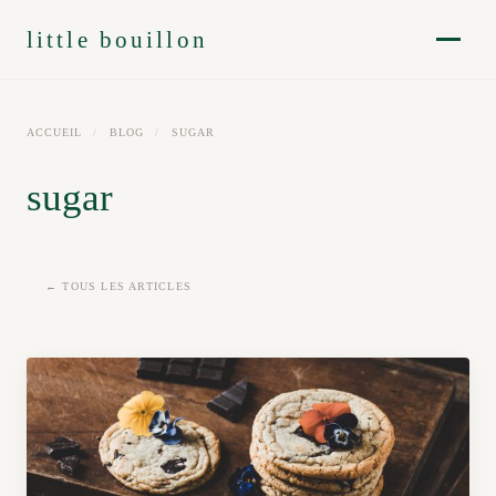
little bouillon
ACCUEIL
/
BLOG
/
SUGAR
sugar
← TOUS LES ARTICLES