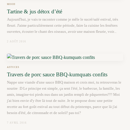
MOOD
Tartine & jus détox d’été
Aujourd'hui, je vais te raconter comme je mêle le sucré/salé estival, très
fleuri. J'aime particulièrement cette période, faire la cuisine les fenêtres
ouvertes, écouter le chant des oiseaux, avoir une maison fleurie, voir...
2 AOÛT 2016
ASTUCES
Travers de porc sauce BBQ-kumquats confits
Nappe une viande d'une sauce BBQ maison et crois moi, tu retrouveras le
sourire :D Le principe est simple, ça sent l'été, le barbecue, la famille, les
amis, imagine-toi pieds nus dans un jardin rempli de pâquerettes!!!! Moi
j'ai bien envie d'y être là tout de suite. Je te propose donc une petite
recette au fort goût estival au tout début du printemps, parce que là j'ai
besoin d'été, de citronnade et de soleil! pas toi?
7 AVRIL 2016