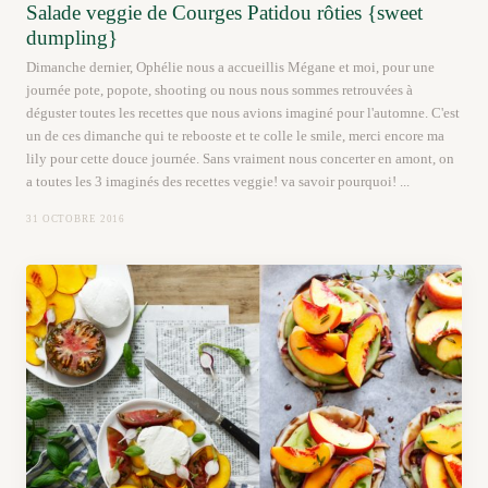
Salade veggie de Courges Patidou rôties {sweet
dumpling}
Dimanche dernier, Ophélie nous a accueillis Mégane et moi, pour une
journée pote, popote, shooting ou nous nous sommes retrouvées à
déguster toutes les recettes que nous avions imaginé pour l'automne. C'est
un de ces dimanche qui te rebooste et te colle le smile, merci encore ma
lily pour cette douce journée. Sans vraiment nous concerter en amont, on
a toutes les 3 imaginés des recettes veggie! va savoir pourquoi! ...
31 OCTOBRE 2016