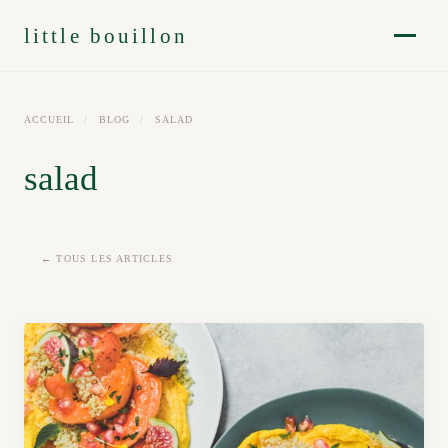
little bouillon
ACCUEIL
/
BLOG
/
SALAD
salad
← TOUS LES ARTICLES