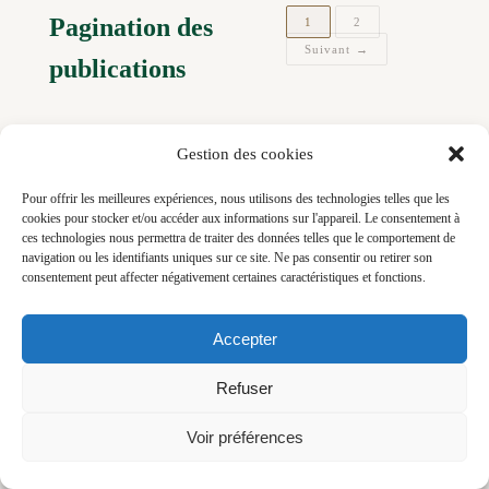
Pagination des
1
2
Suivant →
publications
Gestion des cookies
Pour offrir les meilleures expériences, nous utilisons des technologies telles que les
cookies pour stocker et/ou accéder aux informations sur l'appareil. Le consentement à
ces technologies nous permettra de traiter des données telles que le comportement de
navigation ou les identifiants uniques sur ce site. Ne pas consentir ou retirer son
consentement peut affecter négativement certaines caractéristiques et fonctions.
© 2026 Little Bouillon — Virginie Robichon
Photographe culinaire et moment de dégustation, reportage (lifestyle, restaurant,
artisans, voyages, hôtels, architecture et décoration) vidéo, direction artistique,
Accepter
stratégie digitale et stylisme culinaire - Bretagne
Refuser
Voir préférences