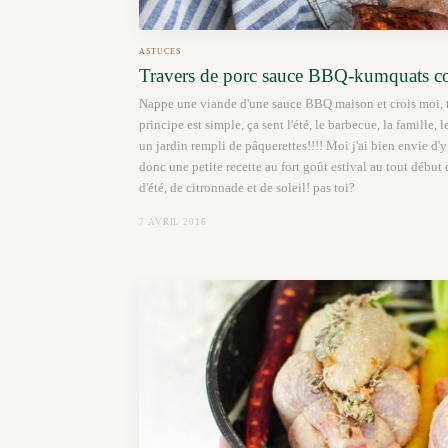
ASTUCES
Travers de porc sauce BBQ-kumquats co
Nappe une viande d'une sauce BBQ maison et crois moi, tu
principe est simple, ça sent l'été, le barbecue, la famille,
un jardin rempli de pâquerettes!!!! Moi j'ai bien envie d'y 
donc une petite recette au fort goût estival au tout début 
d'été, de citronnade et de soleil! pas toi?
7 AVRIL 2016