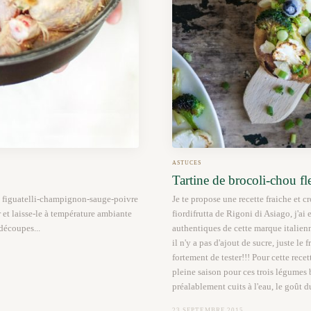
ASTUCES
Tartine de brocoli-chou fle
la figuatelli-champignon-sauge-poivre
Je te propose une recette fraiche et c
r et laisse-le à température ambiante
fiordifrutta de Rigoni di Asiago, j'ai
découpes...
authentiques de cette marque italienn
il n'y a pas d'ajout de sucre, juste le 
fortement de tester!!! Pour cette recet
pleine saison pour ces trois légumes 
préalablement cuits à l'eau, le goût 
23 SEPTEMBRE 2015