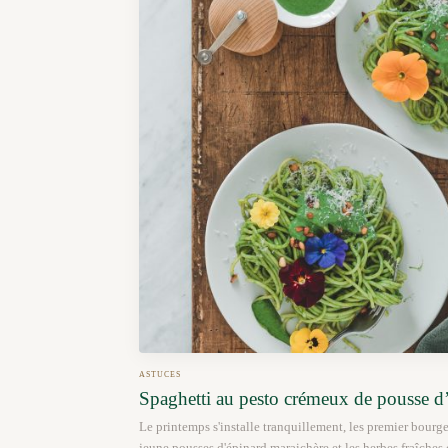
ASTUCES
Spaghetti au pesto crémeux de pousse d’
Le printemps s'installe tranquillement, les premier bourg
jeune pousses d'épinard maraichère et les herbes fraîche