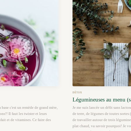
DÉTOX
Légumineuses au menu (sa
la base c'est un remède de grand mère,
Je me suis lancée un défit sans lacto
s!! Il faut les twister et leurs
de terre, de légumes de toutes sortes (p
ait et de vitamines. Ce faire des
de travailler autour de trois légumine
plat chaud, va savoir pourquoi! Je vou