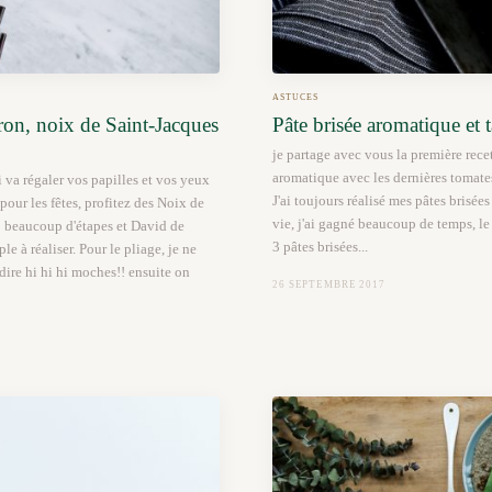
ASTUCES
on, noix de Saint-Jacques
Pâte brisée aromatique et t
je partage avec vous la première recet
aromatique avec les dernières tomate
i va régaler vos papilles et vos yeux
J'ai toujours réalisé mes pâtes brisée
 pour les fêtes, profitez des Noix de
vie, j'ai gagné beaucoup de temps, le
o beaucoup d'étapes et David de
3 pâtes brisées...
e à réaliser. Pour le pliage, je ne
dire hi hi hi moches!! ensuite on
26 SEPTEMBRE 2017