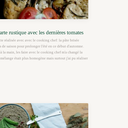
arte rustique avec les dernières tomates
te réalisée avec avec le cooking chef: la pâte brisée
s de saison pour prolonger l'été en ce début d'automne.
s à la main, les faire avec le cooking chef m'a changé la
 mélange était plus homogène mais surtout j'ai pu réaliser