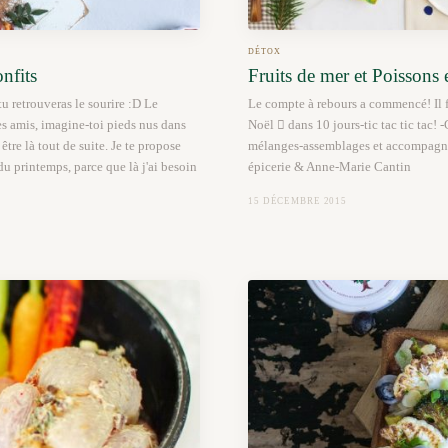
DÉTOX
nfits
Fruits de mer et Poissons 
 retrouveras le sourire :D Le
Le compte à rebours a commencé! Il fa
 les amis, imagine-toi pieds nus dans
Noël  dans 10 jours-tic tac tic tac! 
être là tout de suite. Je te propose
mélanges-assemblages et accompagnem
du printemps, parce que là j'ai besoin
épicerie & Anne-Marie Cantin
15 DÉCEMBRE 2015