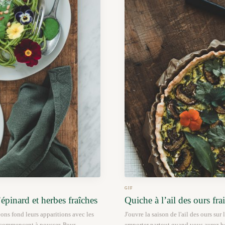
GIF
épinard et herbes fraîches
Quiche à l’ail des ours fr
eons fond leurs apparitions avec les
J'ouvre la saison de l'ail des ours sur 
s commencent à pousser. Pour
emporter partout quand vous aurez bes