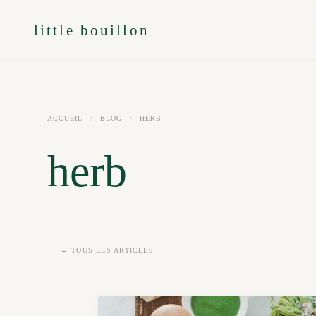
little bouillon
ACCUEIL
/
BLOG
/
HERB
herb
← TOUS LES ARTICLES