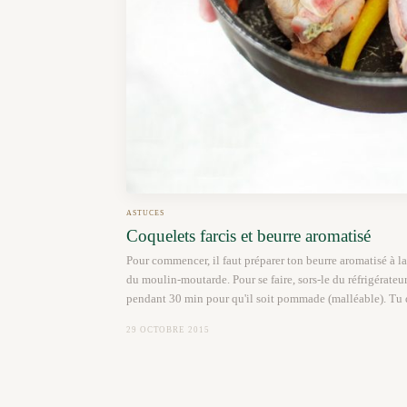
ASTUCES
Coquelets farcis et beurre aromatisé
Pour commencer, il faut préparer ton beurre aromatisé à 
du moulin-moutarde. Pour se faire, sors-le du réfrigérateu
pendant 30 min pour qu'il soit pommade (malléable). Tu 
29 OCTOBRE 2015