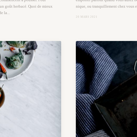
d'un goût herbacé. Quoi de mieux
nique, ou tranquillement chez vous 
e la...
20 MARS 2021