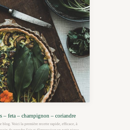
ais – feta – champignon – coriandre
le blog. Voici la première recette rapide, efficace, à
oin de prendre l'air et d'improviser un petit pique-