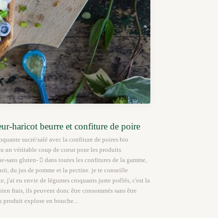
ur-haricot beurre et confiture de poire
roquante sucré/salé avec la confiture de poires bio
 eu un véritable coup de coeur pour les produits
e-sans gluten-  dans toutes les confitures de la gamme,
fruit, du jus de pomme et la pectine. je te conseille
te, j'ai eu envie de légumes croquants juste poêlés, c'est la
bien frais, ils peuvent donc être consommés sans être
du produit explose en bouche...