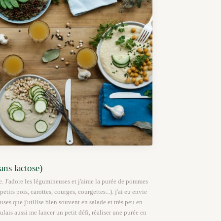
ns lactose)
se. J'adore les légumineuses et j'aime la purée de pommes
etits pois, carottes, courges, courgettes...). j'ai eu envie
uses que j'utilise bien souvent en salade et très peu en
lais aussi me lancer un petit défi, réaliser une purée en