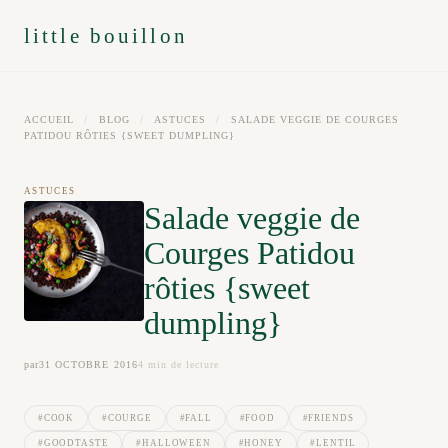
little bouillon
ACCUEIL
/
BLOG
/
ASTUCES
/
SALADE VEGGIE DE COURGES
PATIDOU RÔTIES {SWEET DUMPLING}
ASTUCES
Salade veggie de
Courges Patidou
rôties {sweet
dumpling}
par
31 OCTOBRE 2016
4 min de lecture
#COOK
#COURGE
#FALL
#FOOD
#FRIENDS
#GOODTASTE
#HALLOWEEN
#HONEY
#LENTIL