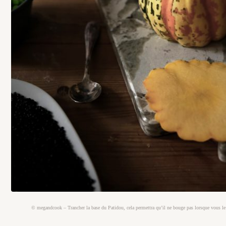
© megandcook – Trancher la base du Patidou, cela permettra qu’il ne bouge pas lorsque vous le 