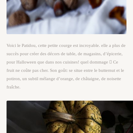
Voici le Patidou, cette petite courge est incroyable. elle a plus de
succès pour créer des décors de table, de magasins, d’épicerie,
pour Halloween que dans nos cuisines! quel dommage

Ce
fruit ne coûte pas cher. Son goût: se situe entre le butternut et le
potiron, un subtil mélange d’orange, de châtaigne, de noisette
fraîche.