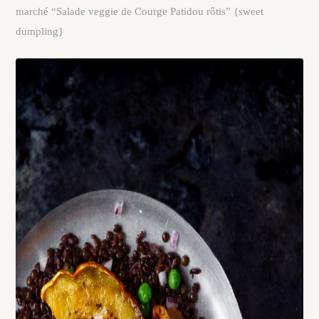
marché “Salade veggie de Courge Patidou rôtis” {sweet
dumpling}