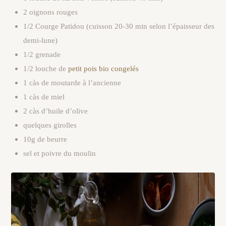
2 oignons rouges
1/2 Courge Patidou (cuisson 20-30 min selon l’épaisseur des
demi-lune)
1/2 grenade
1/2 louche de
petit pois bio congelés
1 càs de moutarde à l’ancienne
1 càs de miel
2 càs d’huile d’olive
quelques girolles
10g de beurre
sel et poivre du moulin