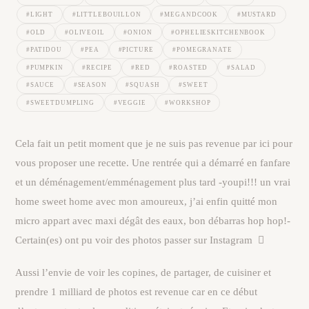
#LIGHT
#LITTLEBOUILLON
#MEGANDCOOK
#MUSTARD
#OLD
#OLIVEOIL
#ONION
#OPHELIESKITCHENBOOK
#PATIDOU
#PEA
#PICTURE
#POMEGRANATE
#PUMPKIN
#RECIPE
#RED
#ROASTED
#SALAD
#SAUCE
#SEASON
#SQUASH
#SWEET
#SWEETDUMPLING
#VEGGIE
#WORKSHOP
Cela fait un petit moment que je ne suis pas revenue par ici pour
vous proposer une recette. Une rentrée qui a démarré en fanfare
et un déménagement/emménagement plus tard -youpi!!! un vrai
home sweet home avec mon amoureux, j’ai enfin quitté mon
micro appart avec maxi dégât des eaux, bon débarras hop hop!-
Certain(es) ont pu voir des photos passer sur Instagram

Aussi l’envie de voir les copines, de partager, de cuisiner et
prendre 1 milliard de photos est revenue car en ce début