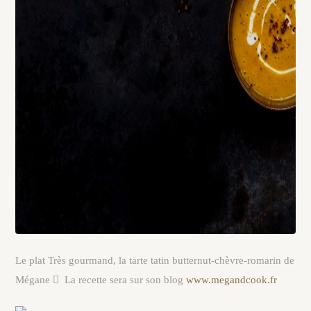
Le plat Très gourmand, la tarte tatin butternut-chèvre-romarin de
Mégane

La recette sera sur son blog
www.megandcook.fr