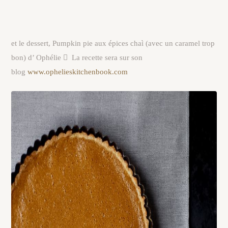
et le dessert, Pumpkin pie aux épices chaì (avec un caramel trop
bon) d’ Ophélie

La recette sera sur son
blog
www.ophelieskitchenbook.com