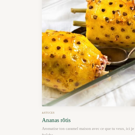
ASTUCES
Ananas rôtis
Aromatise ton caramel maison avec ce que tu veux, ici je 
fraîche.