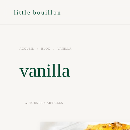
little bouillon
ACCUEIL
/
BLOG
/
VANILLA
vanilla
← TOUS LES ARTICLES