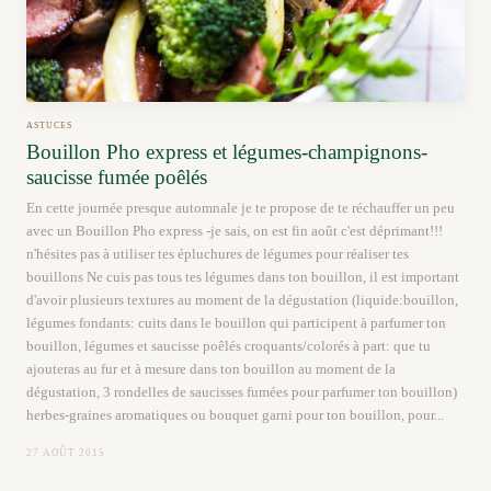
ASTUCES
Bouillon Pho express et légumes-champignons-
saucisse fumée poêlés
En cette journée presque automnale je te propose de te réchauffer un peu
avec un Bouillon Pho express -je sais, on est fin août c'est déprimant!!!
n'hésites pas à utiliser tes épluchures de légumes pour réaliser tes
bouillons Ne cuis pas tous tes légumes dans ton bouillon, il est important
d'avoir plusieurs textures au moment de la dégustation (liquide:bouillon,
légumes fondants: cuits dans le bouillon qui participent à parfumer ton
bouillon, légumes et saucisse poêlés croquants/colorés à part: que tu
ajouteras au fur et à mesure dans ton bouillon au moment de la
dégustation, 3 rondelles de saucisses fumées pour parfumer ton bouillon)
herbes-graines aromatiques ou bouquet garni pour ton bouillon, pour...
27 AOÛT 2015