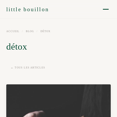
little bouillon
ACCUEIL
/
BLOG
/
DÉTOX
détox
← TOUS LES ARTICLES