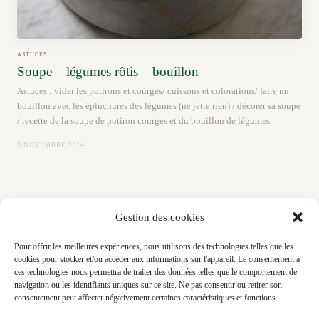
ASTUCES
Soupe – légumes rôtis – bouillon
Astuces : vider les potirons et courges/ cuissons et colorations/ faire un
bouillon avec les épluchures des légumes (ne jette rien) / décorer sa soupe
/ recette de la soupe de potiron courges et du bouillon de légumes
3 NOVEMBRE 2014
Gestion des cookies
Pour offrir les meilleures expériences, nous utilisons des technologies telles que les
cookies pour stocker et/ou accéder aux informations sur l'appareil. Le consentement à
ces technologies nous permettra de traiter des données telles que le comportement de
navigation ou les identifiants uniques sur ce site. Ne pas consentir ou retirer son
consentement peut affecter négativement certaines caractéristiques et fonctions.
© 2026 Little Bouillon — Virginie Robichon