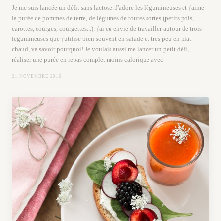
Je me suis lancée un défit sans lactose. J'adore les légumineuses et j'aime
la purée de pommes de terre, de légumes de toutes sortes (petits pois,
carottes, courges, courgettes...). j'ai eu envie de travailler autour de trois
légumineuses que j'utilise bien souvent en salade et très peu en plat
chaud, va savoir pourquoi! Je voulais aussi me lancer un petit défi,
réaliser une purée en repas complet moins calorique avec
21 NOVEMBRE 2016