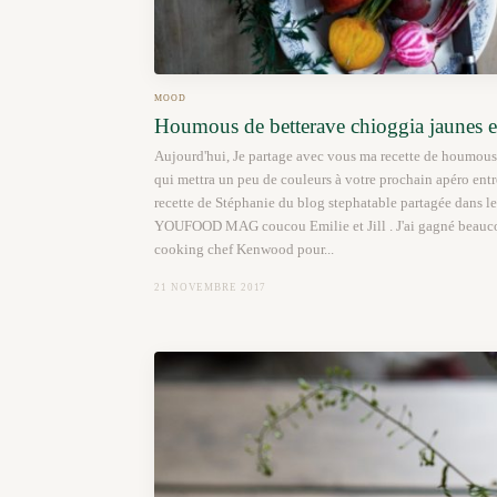
MOOD
Houmous de betterave chioggia jaunes e
Aujourd'hui, Je partage avec vous ma recette de houmous
qui mettra un peu de couleurs à votre prochain apéro entre
recette de Stéphanie du blog stephatable partagée dans 
YOUFOOD MAG coucou Emilie et Jill . J'ai gagné beaucou
cooking chef Kenwood pour...
21 NOVEMBRE 2017