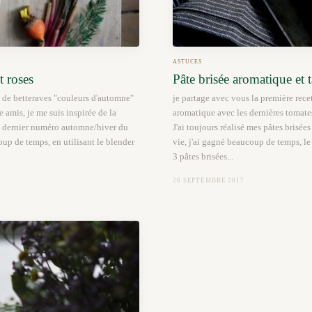
ASTUCES
t roses
Pâte brisée aromatique et t
 de betteraves "couleurs d'automne"
je partage avec vous la première recet
 amis, je me suis inspirée de la
aromatique avec les dernières tomate
le dernier numéro automne/hiver du
J'ai toujours réalisé mes pâtes brisée
p de temps, en utilisant le blender
vie, j'ai gagné beaucoup de temps, le
3 pâtes brisées...
26 SEPTEMBRE 2017