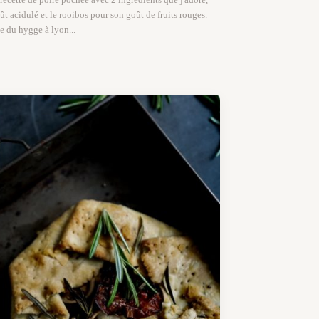
oût acidulé et le rooibos pour son goût de fruits rouges.
e du hygge à lyon...