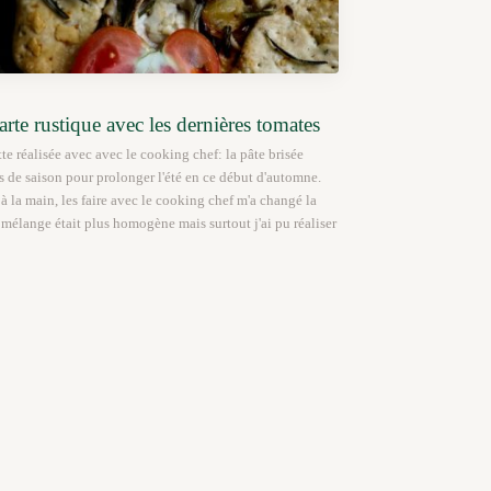
arte rustique avec les dernières tomates
te réalisée avec avec le cooking chef: la pâte brisée
s de saison pour prolonger l'été en ce début d'automne.
s à la main, les faire avec le cooking chef m'a changé la
 mélange était plus homogène mais surtout j'ai pu réaliser