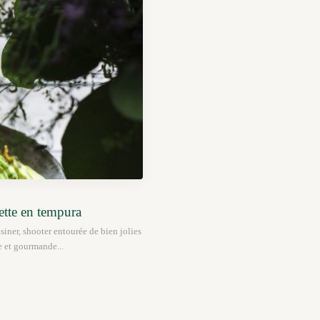
tte en tempura
siner, shooter entourée de bien jolies
e et gourmande...