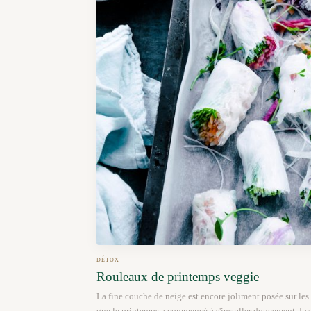
DÉTOX
Rouleaux de printemps veggie
La fine couche de neige est encore joliment posée sur les 
que le printemps a commencé à s'installer doucement. Les 