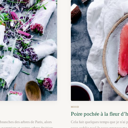
MOOD
Poire pochée à la fleur d’h
branches des arbres de Paris, alors
Cela fait quelques temps que je n'ai 
pommiers et autres arbres fruitiers
vous oublie pas! Je vous propose ma 