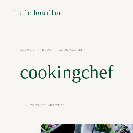
little bouillon
ACCUEIL
/
BLOG
/
COOKINGCHEF
cookingchef
← TOUS LES ARTICLES