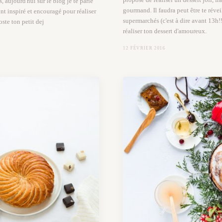
aujourd'hui sur le blog je te parle
gourmand. Il faudra peut être te révei
t inspiré et encouragé pour réaliser
supermarchés (c'est à dire avant 13h!
ste ton petit dej
réaliser ton dessert d'amoureux.
12 FÉVRIER 2016