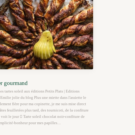
ter gourmand
 les tartes soleil aux éditions Petits Plats | Editions
Emilie jolie du blog Plus une miette dans l'assiette le
llement fière pour ma copinette, je me suis mise direct
âtes feuilletées plus tard, des tournicoti, de la confiture
l voit le jour  Tarte soleil chocolat noir-confiture de
mplicité-bonheur pour mes papilles....