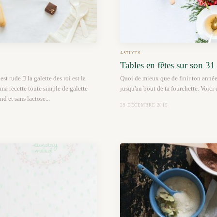
ASTUCES
Tables en fêtes sur son 31
st rude  la galette des roi est la
Quoi de mieux que de finir ton année
 ma recette toute simple de galette
jusqu'au bout de ta fourchette. Voici 
 et sans lactose...
29 DÉCEMBRE 2015