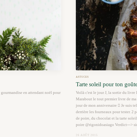
ASTUCES
Tarte soleil pour ton goû
et gourmandise en attendant noël pour
Voilà c'est le jour J, la sortie du livre
Marabout le tout premier livre de ma 
jour de mon anniversaire  Je suis te
derrière les fourneaux pour tester. 2 p
de poire, du chocolat et la tarte solei
poire @rigonidoasiago Verdict---> si
26 AOÛT 2015