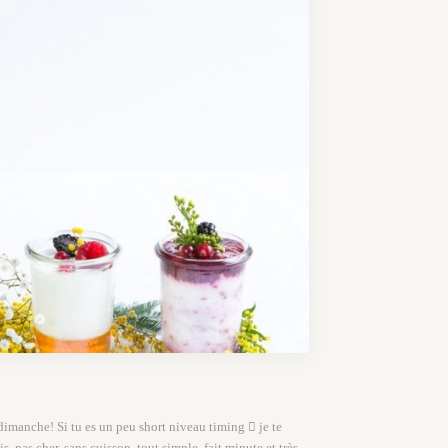
dimanche! Si tu es un peu short niveau timing  je te
is, pas cher, sans cuisson, tout simple, fait minute et très