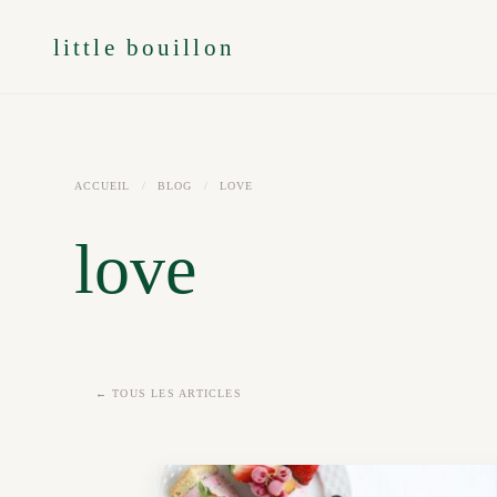
little bouillon
ACCUEIL
/
BLOG
/
LOVE
love
← TOUS LES ARTICLES