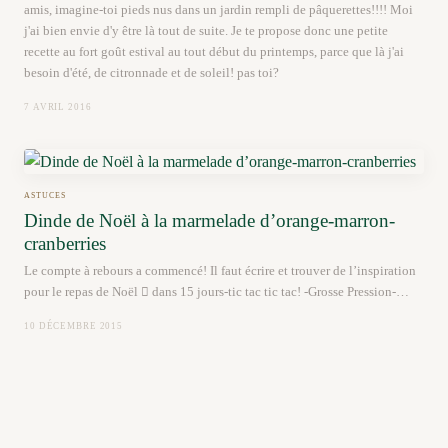
amis, imagine-toi pieds nus dans un jardin rempli de pâquerettes!!!! Moi
j'ai bien envie d'y être là tout de suite. Je te propose donc une petite
recette au fort goût estival au tout début du printemps, parce que là j'ai
besoin d'été, de citronnade et de soleil! pas toi?
7 AVRIL 2016
ASTUCES
Dinde de Noël à la marmelade d’orange-marron-
cranberries
Le compte à rebours a commencé! Il faut écrire et trouver de l’inspiration
pour le repas de Noël  dans 15 jours-tic tac tic tac! -Grosse Pression-…
10 DÉCEMBRE 2015