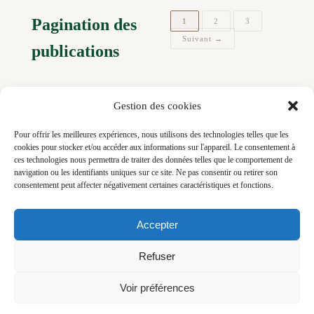
Pagination des
1
2
3
Suivant →
publications
Gestion des cookies
Pour offrir les meilleures expériences, nous utilisons des technologies telles que les
cookies pour stocker et/ou accéder aux informations sur l'appareil. Le consentement à
ces technologies nous permettra de traiter des données telles que le comportement de
navigation ou les identifiants uniques sur ce site. Ne pas consentir ou retirer son
consentement peut affecter négativement certaines caractéristiques et fonctions.
© 2026 Little Bouillon — Virginie Robichon
Photographe culinaire et moment de dégustation, reportage (lifestyle, restaurant,
artisans, voyages, hôtels, architecture et décoration) vidéo, direction artistique,
Accepter
stratégie digitale et stylisme culinaire - Bretagne
Refuser
Voir préférences