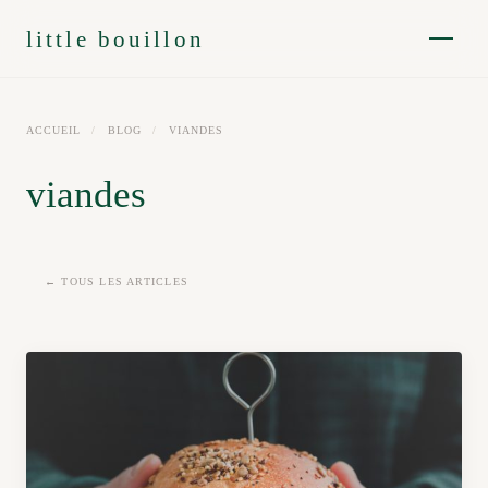
little bouillon
ACCUEIL
/
BLOG
/
VIANDES
viandes
← TOUS LES ARTICLES