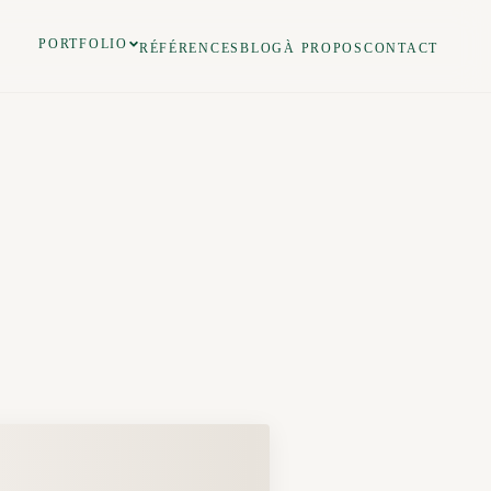
PORTFOLIO
RÉFÉRENCES
BLOG
À PROPOS
CONTACT
❚❚