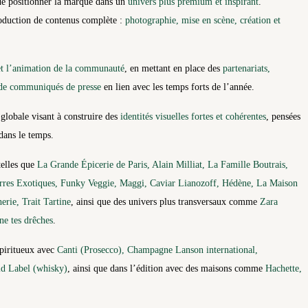
t de positionner la marque dans un
univers plus premium et inspirant
.
production de contenus complète :
photographie, mise en scène, création et
et l’animation de la communauté
, en mettant en place des
partenariats,
 de communiqués de presse
en lien avec les temps forts de l’année.
lobale visant à construire des
identités visuelles fortes et cohérentes
, pensées
dans le temps.
telles que
La Grande Épicerie de Paris, Alain Milliat, La Famille Boutrais,
rres Exotiques, Funky Veggie, Maggi, Caviar Lianozoff, Hédène, La Maison
rie, Trait Tartine
, ainsi que des univers plus transversaux comme
Zara
e tes drêches
.
 spiritueux avec
Canti (Prosecco), Champagne Lanson international,
d Label (whisky)
, ainsi que dans l’édition avec des maisons comme
Hachette,