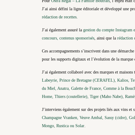
Pour
Ostra Regal – La Famille Boutrais
, l’enjeu étai
J’ai ainsi défini la ligne éditoriale et développé une 
rédaction de recettes
.
J’ai également assuré la
gestion du compte Instagram 
concours, contenus sponsorisés
, ainsi que la
rédaction
Ces accompagnements s’inscrivent dans une démarche g
pour les supports digitaux et l’évolution de la marque 
J’ai également collaboré avec des marques et maisons 
Labeyrie, Prince de Bretagne (CERAFEL), Kalios, Te
du Miel, Anatra, Galette de France, Comme à la Bouche
Home, Thiers (coutellerie), Tiger (Maho Nabe), Ramèn
J’interviens également sur des projets liés aux vins et
Champagne Vranken, Veuve Ambal, Sassy (cidre), Gol
Mongo, Rustica ou Solar
.