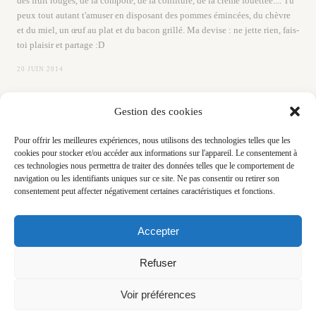
des fruit rouges, de la compote, de la confiture, de la crème fouettée.... Tu
peux tout autant t'amuser en disposant des pommes émincées, du chèvre
et du miel, un œuf au plat et du bacon grillé. Ma devise : ne jette rien, fais-
toi plaisir et partage :D
20 JUIN 2014
Gestion des cookies
Pour offrir les meilleures expériences, nous utilisons des technologies telles que les
cookies pour stocker et/ou accéder aux informations sur l'appareil. Le consentement à
ces technologies nous permettra de traiter des données telles que le comportement de
navigation ou les identifiants uniques sur ce site. Ne pas consentir ou retirer son
consentement peut affecter négativement certaines caractéristiques et fonctions.
Accepter
© 2026 Little Bouillon — Virginie Robichon
Photographe culinaire et moment de dégustation, reportage (lifestyle, restaurant,
artisans, voyages, hôtels, architecture et décoration) vidéo, direction artistique,
Refuser
stratégie digitale et stylisme culinaire - Bretagne
Voir préférences