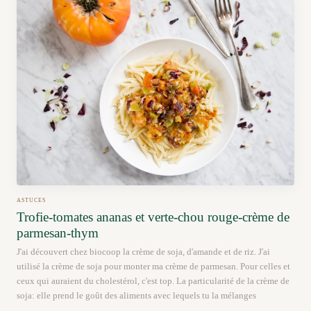
ASTUCES
Trofie-tomates ananas et verte-chou rouge-crème de
parmesan-thym
J'ai découvert chez biocoop la crème de soja, d'amande et de riz. J'ai
utilisé la crème de soja pour monter ma crème de parmesan. Pour celles et
ceux qui auraient du cholestérol, c'est top. La particularité de la crème de
soja: elle prend le goût des aliments avec lequels tu la mélanges