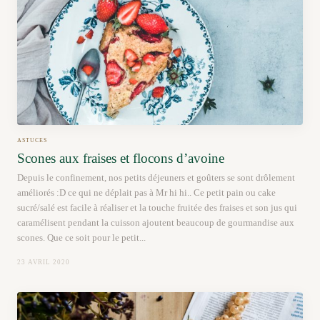
ASTUCES
Scones aux fraises et flocons d’avoine
Depuis le confinement, nos petits déjeuners et goûters se sont drôlement
améliorés :D ce qui ne déplait pas à Mr hi hi.. Ce petit pain ou cake
sucré/salé est facile à réaliser et la touche fruitée des fraises et son jus qui
caramélisent pendant la cuisson ajoutent beaucoup de gourmandise aux
scones. Que ce soit pour le petit...
23 AVRIL 2020