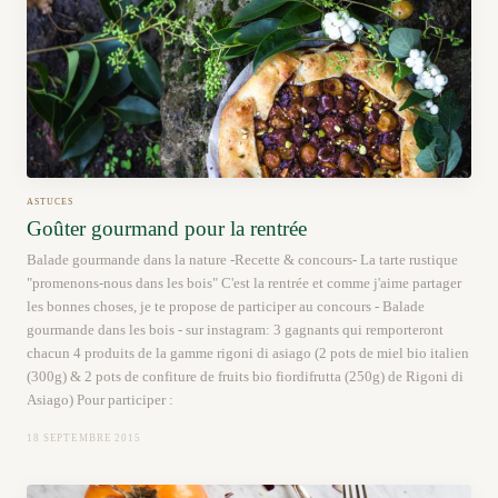
ASTUCES
Goûter gourmand pour la rentrée
Balade gourmande dans la nature -Recette & concours- La tarte rustique
"promenons-nous dans les bois" C'est la rentrée et comme j'aime partager
les bonnes choses, je te propose de participer au concours - Balade
gourmande dans les bois - sur instagram: 3 gagnants qui remporteront
chacun 4 produits de la gamme rigoni di asiago (2 pots de miel bio italien
(300g) & 2 pots de confiture de fruits bio fiordifrutta (250g) de Rigoni di
Asiago) Pour participer :
18 SEPTEMBRE 2015