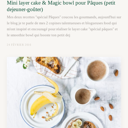
Mini layer cake & Magic bowl pour Pâques (petit
dejeuner-goûter)
Mes deux recettes "spécial Pâques" coucou les gourmands, aujourd'hui sur
le blog je te parle de mes 2 copines talentueuses et blogueuses food qui
m'ont inspiré et encouragé pour réaliser le layer cake "spécial pâques" et
le smoothie bowl qui booste ton petit dej
24 FÉVRIER 2016