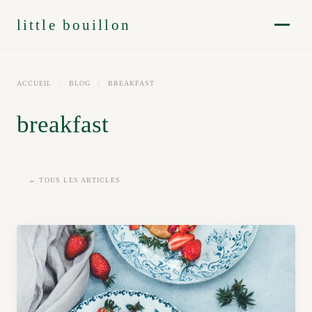
little bouillon
ACCUEIL
/
BLOG
/
BREAKFAST
breakfast
← TOUS LES ARTICLES