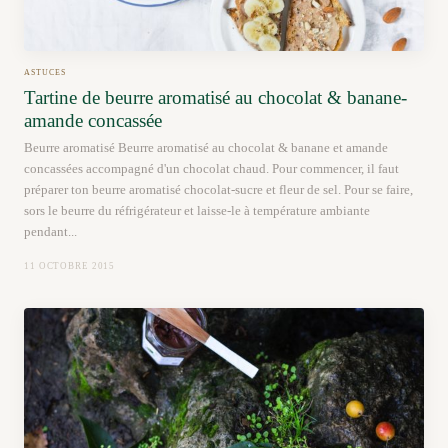
ASTUCES
Tartine de beurre aromatisé au chocolat & banane-
amande concassée
Beurre aromatisé Beurre aromatisé au chocolat & banane et amande
concassées accompagné d'un chocolat chaud. Pour commencer, il faut
préparer ton beurre aromatisé chocolat-sucre et fleur de sel. Pour se faire,
sors le beurre du réfrigérateur et laisse-le à température ambiante
pendant...
11 OCTOBRE 2015