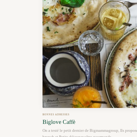
BONNES ADRESSES
Biglove Caffè
On a testé le petit dernier de Bigmammagroup, Ils propo
brunch et Petits déjeuner ultra gourmands