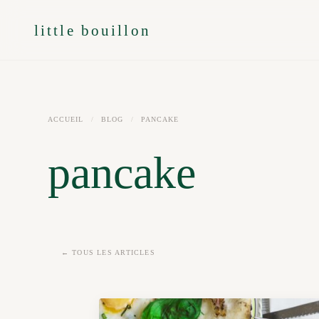
little bouillon
ACCUEIL
/
BLOG
/
PANCAKE
pancake
← TOUS LES ARTICLES