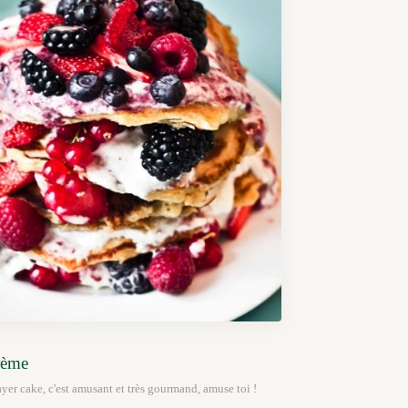
crème
ayer cake, c'est amusant et très gourmand, amuse toi !