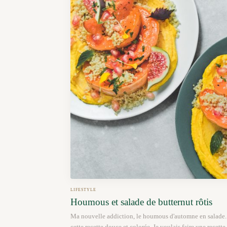
LIFESTYLE
Houmous et salade de butternut rôtis
Ma nouvelle addiction, le houmous d'automne en salade. I
cette recette douce et colorée. Je voulais faire une recett