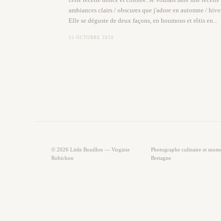
ambiances clairs / obscures que j'adore en automne / hiver.
Elle se déguste de deux façons, en houmous et rôtis en...
15 OCTOBRE 2020
© 2026 Little Bouillon — Virginie
Photographe culinaire et moment 
Robichon
Bretagne