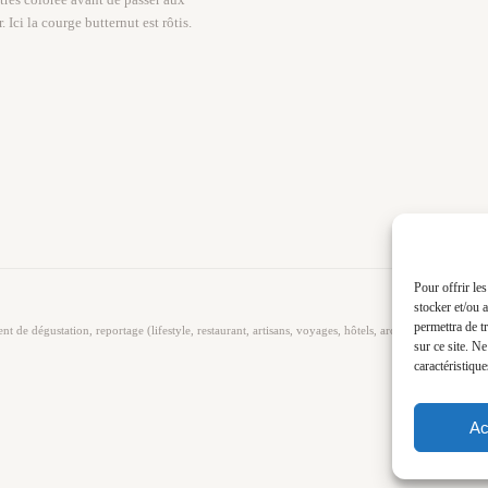
 Ici la courge butternut est rôtis.
Pour offrir le
stocker et/ou 
permettra de t
de dégustation, reportage (lifestyle, restaurant, artisans, voyages, hôtels, architecture et décoratio
sur ce site. N
caractéristique
Ac