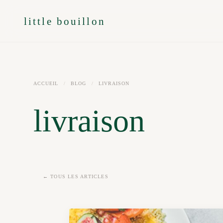
little bouillon
ACCUEIL
/
BLOG
/
LIVRAISON
livraison
← TOUS LES ARTICLES