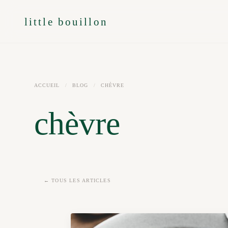
little bouillon
ACCUEIL
/
BLOG
/
CHÈVRE
chèvre
← TOUS LES ARTICLES