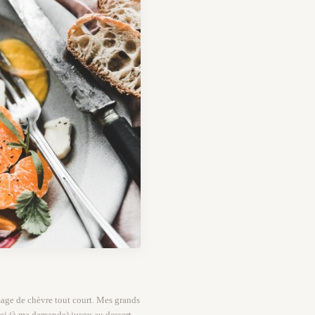
mage de chèvre tout court. Mes grands
 dej (à ma demande) jusqu au dessert