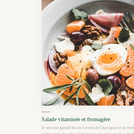
MOOD
Salade vitaminée et fromagère
Je suis une grande fan de Crottin de Chavignol et de fro
parents ont vécu dans le berry et m’en ont servi du petit