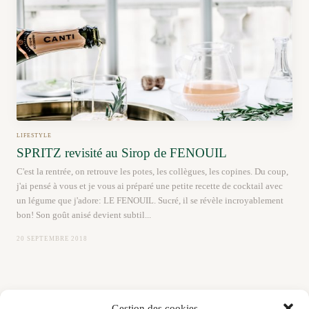
LIFESTYLE
SPRITZ revisité au Sirop de FENOUIL
C'est la rentrée, on retrouve les potes, les collègues, les copines. Du coup,
j'ai pensé à vous et je vous ai préparé une petite recette de cocktail avec
un légume que j'adore: LE FENOUIL. Sucré, il se révèle incroyablement
bon! Son goût anisé devient subtil...
20 SEPTEMBRE 2018
Gestion des cookies