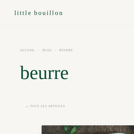
little bouillon
ACCUEIL
/
BLOG
/
BEURRE
beurre
← TOUS LES ARTICLES