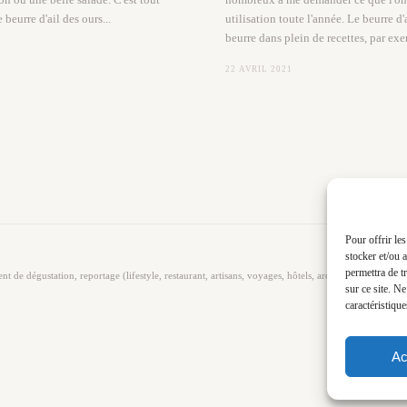
 beurre d'ail des ours...
utilisation toute l'année. Le beurre d'
beurre dans plein de recettes, par exe
22 AVRIL 2021
Pour offrir le
stocker et/ou 
permettra de t
de dégustation, reportage (lifestyle, restaurant, artisans, voyages, hôtels, architecture et décoratio
sur ce site. N
caractéristique
Ac