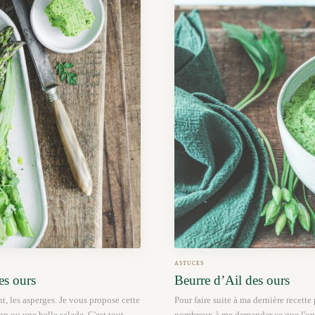
ASTUCES
es ours
Beurre d’Ail des ours
t, les asperges. Je vous propose cette
Pour faire suite à ma dernière recette 
on ou une belle salade. C'est tout
nombreux à me demander ce que l'on p