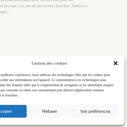
ail des ours, c'est une de mes recette chouchou. J'utilise ce
mple...
Gestion des cookies
s meilleures expériences, nous utilisons des technologies telles que les cookies pour
accéder aux informations sur l'appareil. Le consentement à ces technologies nous
raiter des données telles que le comportement de navigation ou les identifiants uniques
n) vidéo, direction artistique, stratégie digitale et stylisme culinaire -
e pas consentir ou retirer son consentement peut affecter négativement certaines
s et fonctions.
cepter
Refuser
Voir préférences