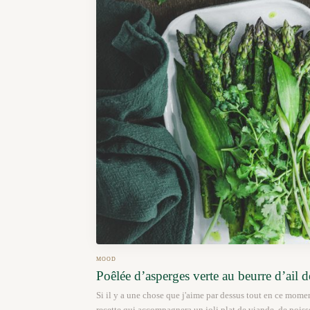
MOOD
Poêlée d’asperges verte au beurre d’ail d
Si il y a une chose que j'aime par dessus tout en ce momen
recette qui accompagnera un joli plat de viande, de poiss