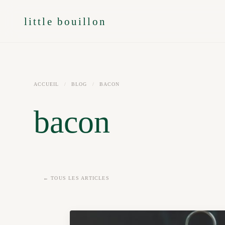
little bouillon
ACCUEIL
/
BLOG
/
BACON
bacon
← TOUS LES ARTICLES