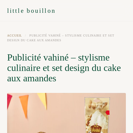
little bouillon
ACCUEIL
/
PUBLICITÉ VAHINÉ – STYLISME CULINAIRE ET SET
DESIGN DU CAKE AUX AMANDES
Publicité vahiné – stylisme
culinaire et set design du cake
aux amandes