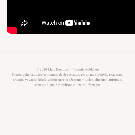
© 2026 Little Bouillon — Virginie Robichon
Photographe culinaire et moment de dégustation, reportage (lifestyle, restaurant,
artisans, voyages, hôtels, architecture et décoration) vidéo, direction artistique,
stratégie digitale et stylisme culinaire - Bretagne