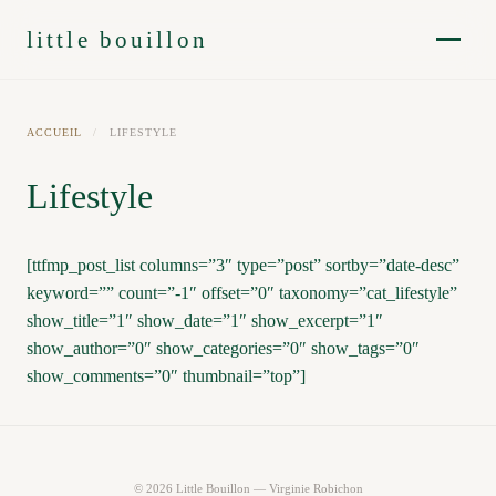
little bouillon
ACCUEIL
/
LIFESTYLE
Lifestyle
[ttfmp_post_list columns=”3″ type=”post” sortby=”date-desc”
keyword=”” count=”-1″ offset=”0″ taxonomy=”cat_lifestyle”
show_title=”1″ show_date=”1″ show_excerpt=”1″
show_author=”0″ show_categories=”0″ show_tags=”0″
show_comments=”0″ thumbnail=”top”]
© 2026 Little Bouillon — Virginie Robichon