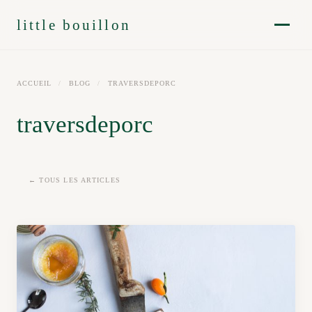
little bouillon
ACCUEIL
/
BLOG
/
TRAVERSDEPORC
traversdeporc
← TOUS LES ARTICLES