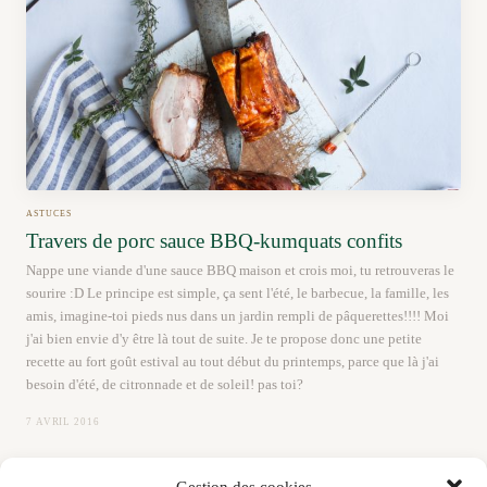
ASTUCES
Travers de porc sauce BBQ-kumquats confits
Nappe une viande d'une sauce BBQ maison et crois moi, tu retrouveras le
sourire :D Le principe est simple, ça sent l'été, le barbecue, la famille, les
amis, imagine-toi pieds nus dans un jardin rempli de pâquerettes!!!! Moi
j'ai bien envie d'y être là tout de suite. Je te propose donc une petite
recette au fort goût estival au tout début du printemps, parce que là j'ai
besoin d'été, de citronnade et de soleil! pas toi?
7 AVRIL 2016