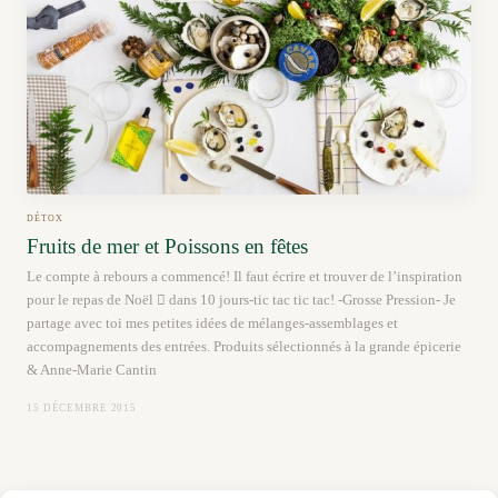
DÉTOX
Fruits de mer et Poissons en fêtes
Le compte à rebours a commencé! Il faut écrire et trouver de l’inspiration
pour le repas de Noël  dans 10 jours-tic tac tic tac! -Grosse Pression- Je
partage avec toi mes petites idées de mélanges-assemblages et
accompagnements des entrées. Produits sélectionnés à la grande épicerie
& Anne-Marie Cantin
15 DÉCEMBRE 2015