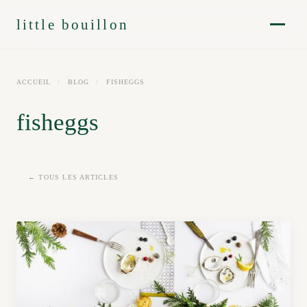
little bouillon
ACCUEIL
/
BLOG
/
FISHEGGS
fisheggs
← TOUS LES ARTICLES