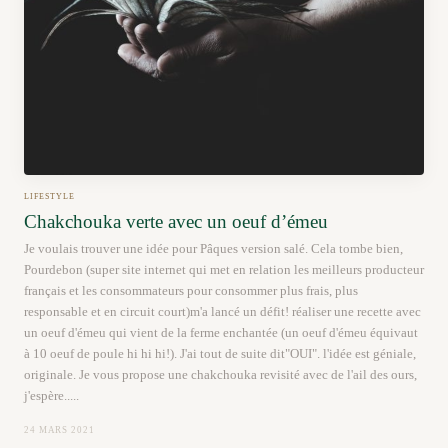
LIFESTYLE
Chakchouka verte avec un oeuf d’émeu
Je voulais trouver une idée pour Pâques version salé. Cela tombe bien,
Pourdebon (super site internet qui met en relation les meilleurs producteur
français et les consommateurs pour consommer plus frais, plus
responsable et en circuit court)m'a lancé un défit! réaliser une recette avec
un oeuf d'émeu qui vient de la ferme enchantée (un oeuf d'émeu équivaut
à 10 oeuf de poule hi hi hi!). J'ai tout de suite dit"OUI". l'idée est géniale,
originale. Je vous propose une chakchouka revisité avec de l'ail des ours,
j'espère.....
24 MARS 2021