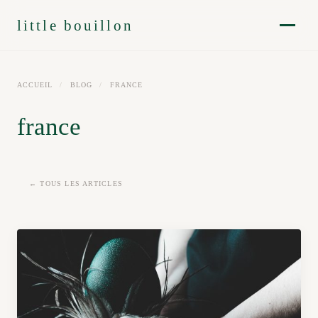
little bouillon
ACCUEIL
/
BLOG
/
FRANCE
france
← TOUS LES ARTICLES