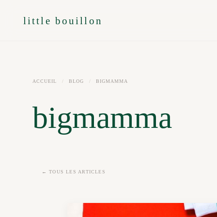
little bouillon
ACCUEIL
/
BLOG
/
BIGMAMMA
bigmamma
← TOUS LES ARTICLES