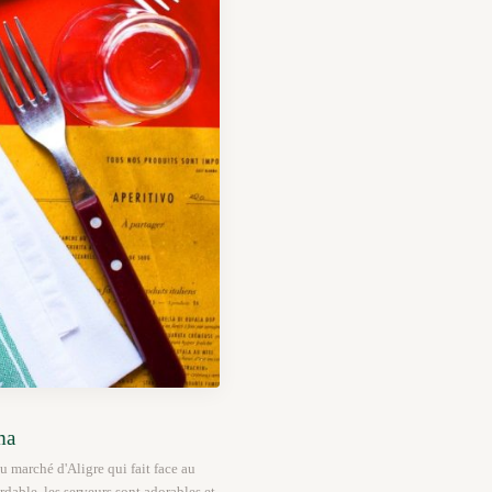
ma
arché d'Aligre qui fait face au
ordable, les serveurs sont adorables et