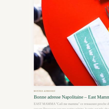
BONNES ADRESSES
Bonne adresse Napolitaine – East Mam
EAST MAMMA "Call me mamma" ce restaurant proche du m
square Trousseau est une petite pépite. le prix est très ab