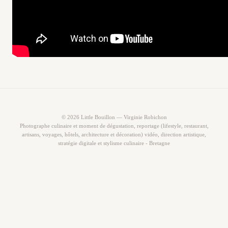
© 2026 Little Bouillon — Virginie Robichon
Photographe culinaire et moment de dégustation, reportage (lifestyle, restaurant,
artisans, voyages, hôtels, architecture et décoration) vidéo, direction artistique,
stratégie digitale et stylisme culinaire - Bretagne