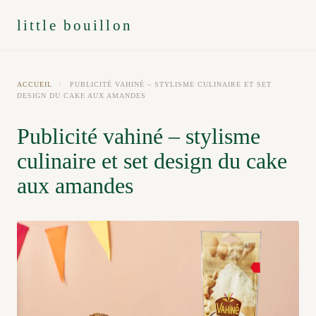
little bouillon
ACCUEIL
/
PUBLICITÉ VAHINÉ – STYLISME CULINAIRE ET SET
DESIGN DU CAKE AUX AMANDES
Publicité vahiné – stylisme
culinaire et set design du cake
aux amandes